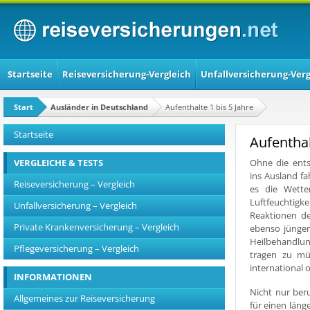
Startseite
Reiseversicherung-Vergleich
Unfallversicherung-Verg
Start
Ausländer in Deutschland
Aufenthalte 1 bis 5 Jahre
Startseite
Aufenthal
VERGLEICHE & TESTS
Ohne die ents
ins Ausland fa
Reiseversicherung – Vergleich
es die Wette
Luftfeuchtigke
Unfallversicherung – Vergleich
Reaktionen de
Private Krankenversicherung – Vergleich
ebenso jünger
Heilbehandlung
Pflegeversicherung – Vergleich
tragen zu mü
international 
INFORMATIONEN
Nicht nur ber
Allgemeines zur Reiseversicherung
für einen läng