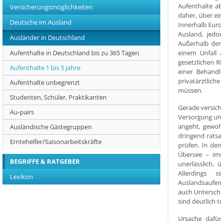
Aufenthalte a
Versicherungsmöglichkeiten
daher, über ei
Deutsche im Ausland
Innerhalb Eur
Ausland, jed
Ausländer in Deutschland
Außerhalb der
Aufenthalte in Deutschland bis zu 365 Tagen
einem Unfall 
gesetzlichen R
Aufenthalte 1 bis 5 Jahre
einer Behandl
privatärztlic
Aufenthalte unbegrenzt
müssen.
Studenten, Schüler, Praktikanten
Gerade versic
Au-pairs
Versorgung un
angeht, gewohn
Ausländische Gästegruppen
dringend ratsa
Erntehelfer/Saisonarbeitskräfte
prüfen. In den
Übersee – im
BEGRIFFE & RATGEBER
unerlässlich,
Allerdings s
Lexikon
Auslandsaufen
auch Unterschi
sind deutlich 
Ursache dafü